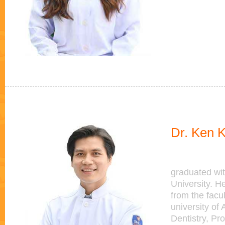
Dr. Ken K
graduated wit
University. H
from the facu
university of 
Dentistry, Pr