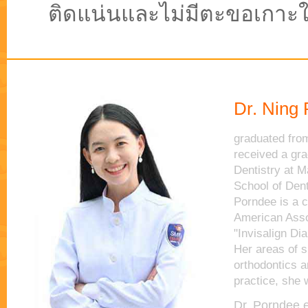
ติดแน่นและไม่มีตะขอเกาะใ
Dr. Ning
graduated from
received a gra
Dentistry at M
School of Dent
Porndee is a c
American Asso
"Invisalign Di
Her areas of s
orthodontics a
practice, she 
Dr. Porndee e