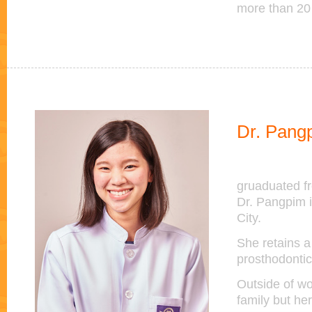
more than 20 
Dr. Pang
gruaduated fr
Dr. Pangpim i
City.
She retains a 
prosthodonti
Outside of wo
family but he