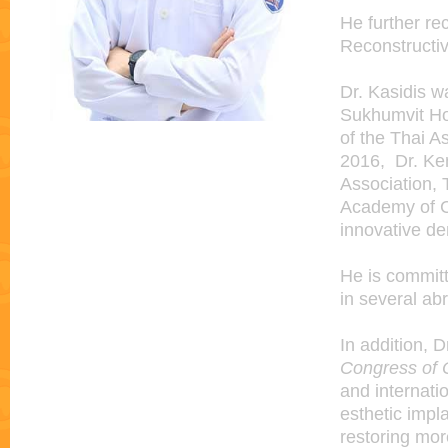
He further re
Reconstructiv
Dr. Kasidis w
Sukhumvit Hos
of the Thai A
2016, Dr. Ken
Association,
Academy of Co
innovative de
He is committ
in several ab
In addition, 
Congress of O
and internatio
esthetic impl
restoring mor