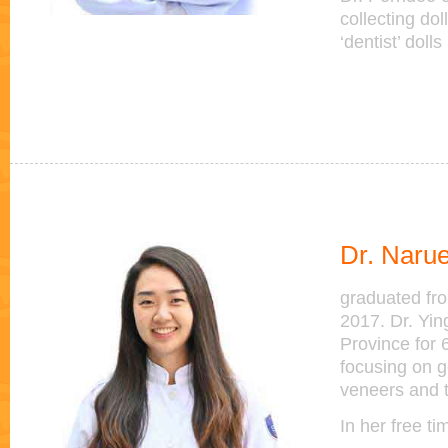
collecting dol
‘dentist’ dolls
Dr. Naru
graduated fro
2017. Dr. Yin
Province for 
focusing on g
veneers and t
In her free t