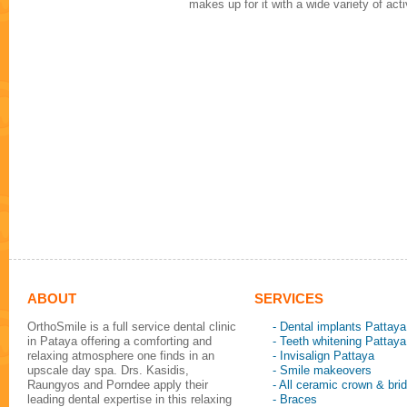
makes up for it with a wide variety of ac
ABOUT
SERVICES
OrthoSmile is a full service dental clinic
- Dental implants Pattaya
in Pataya offering a comforting and
- Teeth whitening Pattaya
relaxing atmosphere one finds in an
- Invisalign Pattaya
upscale day spa. Drs. Kasidis,
- Smile makeovers
Raungyos and Porndee apply their
- All ceramic crown & bri
leading dental expertise in this relaxing
- Braces